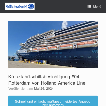
Zum
Menü
Inhalt
springen
Kreuzfahrtschiffsbesichtigung #04:
Rotterdam von Holland America Line
Veröffentlicht am
Mai 26, 2024
Schnell und einfach: maßgeschneidertes Angebot
hier anfordern