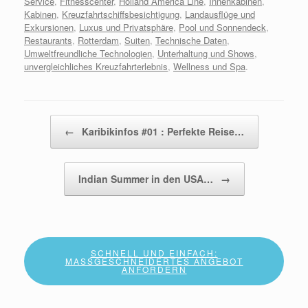
Service
,
Fitnesscenter
,
Holland America Line
,
Innenkabinen
,
Kabinen
,
Kreuzfahrtschiffsbesichtigung
,
Landausflüge und
Exkursionen
,
Luxus und Privatsphäre
,
Pool und Sonnendeck
,
Restaurants
,
Rotterdam
,
Suiten
,
Technische Daten
,
Umweltfreundliche Technologien
,
Unterhaltung und Shows
,
unvergleichliches Kreuzfahrterlebnis
,
Wellness und Spa
.
Beitragsnavigation
←
Karibikinfos #01 : Perfekte Reise…
Indian Summer in den USA…
→
SCHNELL UND EINFACH:
MASSGESCHNEIDERTES ANGEBOT A
NFORDERN