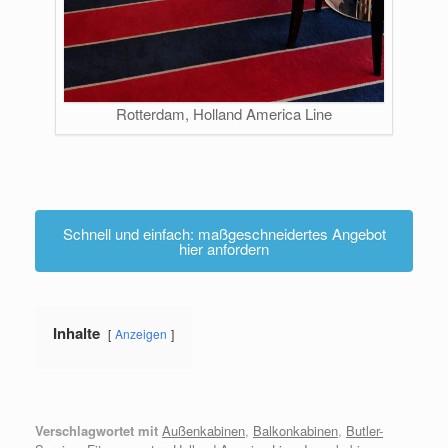
Rotterdam, Holland America Line
Schnell und einfach: maßgeschneidertes Angebot
hier anfordern
Inhalte
Anzeigen
Verschlagwortet mit
Außenkabinen
,
Balkonkabinen
,
Butler-