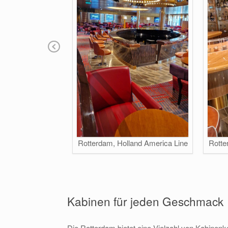
Pr
ev
io
us
land America Line
Rotterdam, Holland America Line
Rotte
Kabinen für jeden Geschmack
Die Rotterdam bietet eine Vielzahl von Kabinenk