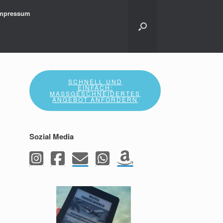
mpressum
SCHNELL UND
EINFACH:
MASSGESCHNEIDERTES A
NGEBOT ANFORDERN
Sozial Media