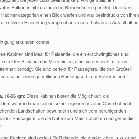
ivaten Balkonen gibt es für jeden Reisenden die perfekte Unterkunft.
e Kabinenkategorien einen Blick werfen und war beeindruckt von ihre
ie stilvolle Einrichtung versprechen einen erholsamen Aufenthalt au
htigung erkunden konnte:
ese Kabinen sind ideal für Reisende, die ein erschwingliches und
direkten Blick auf das Meer bieten, sind sie dennoch mit allem
nthalt benötigt. Sie sind perfekt für Passagiere, die den Großteil
hten und nur einen gemütlichen Rückzugsort zum Schlafen und
a. 16-26 qm
: Diese Kabinen bieten die Möglichkeit, die
ßen, während man sich in seiner eigenen privaten Oase befindet.
ziehenden Landschaften bewundern und sich vom beruhigenden
eal für Passagiere, die die Nähe zum Meer schätzen und gerne die
n.
Diese Kabinen sind perfekt für Reisende, die zusätzlichen Luxus und