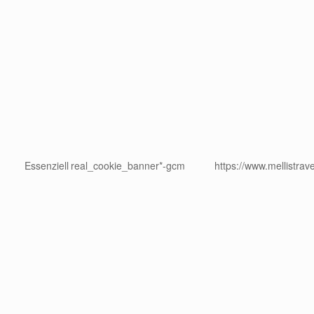
Essenziell
real_cookie_banner*-gcm
https://www.mellistrav