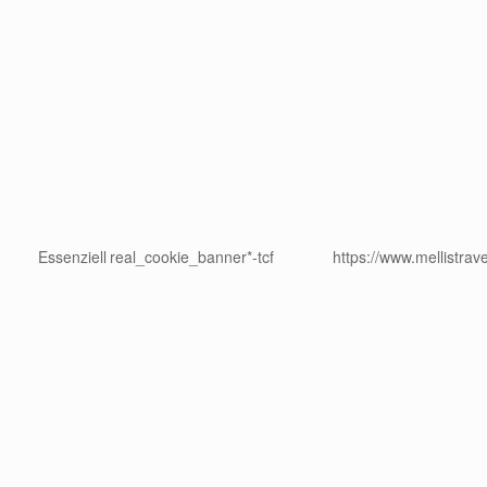
Essenziell
real_cookie_banner*-tcf
https://www.mellistrav