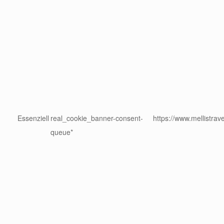
Essenziell
real_cookie_banner-consent-
https://www.mellistrav
queue*