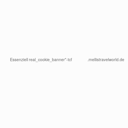
Essenziell
real_cookie_banner*-tcf
.mellistravelworld.de